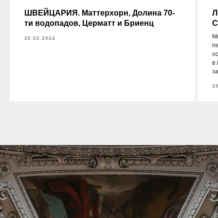
ШВЕЙЦАРИЯ. Маттерхорн, Долина 70-
Л
ти водопадов, Церматт и Бриенц
С
М
20.02.2024
пе
о
в
з
2