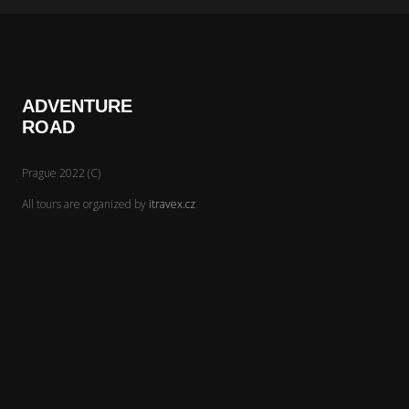
ADVENTURE
ROAD
Prague 2022 (C)
All tours are organized by
itravex.cz