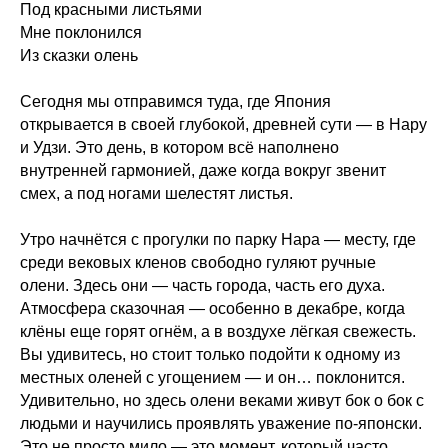
Под красными листьями
Мне поклонился
Из сказки олень
Сегодня мы отправимся туда, где Япония
открывается в своей глубокой, древней сути — в Нару
и Удзи. Это день, в котором всё наполнено
внутренней гармонией, даже когда вокруг звенит
смех, а под ногами шелестят листья.
Утро начнётся с прогулки по парку Нара — месту, где
среди вековых кленов свободно гуляют ручные
олени. Здесь они — часть города, часть его духа.
Атмосфера сказочная — особенно в декабре, когда
клёны еще горят огнём, а в воздухе лёгкая свежесть.
Вы удивитесь, но стоит только подойти к одному из
местных оленей с угощением — и он… поклонится.
Удивительно, но здесь олени веками живут бок о бок с
людьми и научились проявлять уважение по-японски.
Это не просто мило — это момент, который часто